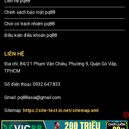
Liên hệ pq88
Chính sách bảo mật pq88
Chơi có trách nhiệm pq88
Điều kiện điều khoản pq88
LIÊN HỆ
Địa chỉ: 84/21 Phạm Văn Chiêu, Phường 9, Quận Gò Vấp,
TP.HCM
Số điện thoại: 0932.647.833
Gmail:
pq88asia@gmail.com
Sitemap:
https://site-test.in.net/sitemap.xml