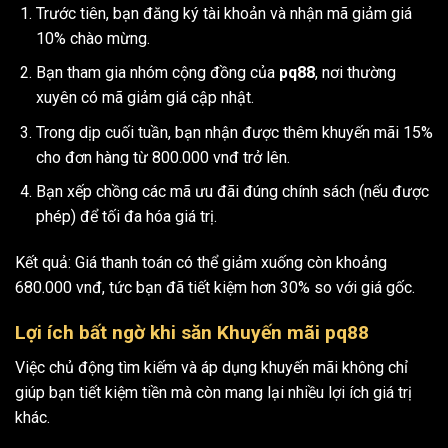
Trước tiên, bạn đăng ký tài khoản và nhận mã giảm giá
10% chào mừng.
Bạn tham gia nhóm cộng đồng của
pq88
, nơi thường
xuyên có mã giảm giá cập nhật.
Trong dịp cuối tuần, bạn nhận được thêm khuyến mãi 15%
cho đơn hàng từ 800.000 vnđ trở lên.
Bạn xếp chồng các mã ưu đãi đúng chính sách (nếu được
phép) để tối đa hóa giá trị.
Kết quả: Giá thanh toán có thể giảm xuống còn khoảng
680.000 vnđ, tức bạn đã tiết kiệm hơn 30% so với giá gốc.
Lợi ích bất ngờ khi săn Khuyến mãi pq88
Việc chủ động tìm kiếm và áp dụng khuyến mãi không chỉ
giúp bạn tiết kiệm tiền mà còn mang lại nhiều lợi ích giá trị
khác.