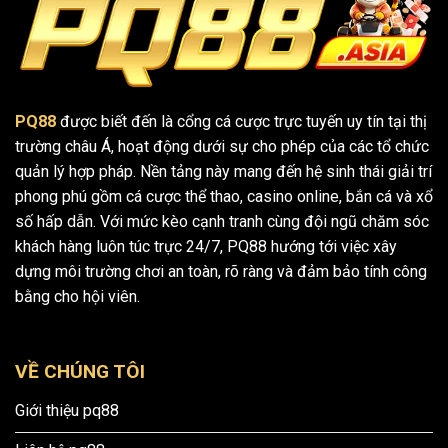
PQ88
được biết đến là cổng cá cược trực tuyến uy tín tại thị
trường châu Á, hoạt động dưới sự cho phép của các tổ chức
quản lý hợp pháp. Nền tảng này mang đến hệ sinh thái giải trí
phong phú gồm cá cược thể thao, casino online, bắn cá và xổ
số hấp dẫn. Với mức kèo cạnh tranh cùng đội ngũ chăm sóc
khách hàng luôn túc trực 24/7, PQ88 hướng tới việc xây
dựng môi trường chơi an toàn, rõ ràng và đảm bảo tính công
bằng cho hội viên.
VỀ CHÚNG TÔI
Giới thiệu pq88