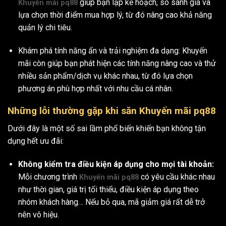
giúp bạn lập kế hoạch, so sánh giá và
Khuyến mãi pq88
lựa chọn thời điểm mua hợp lý, từ đó nâng cao khả năng
quản lý chi tiêu.
Khám phá tính năng ẩn và trải nghiệm đa dạng: Khuyến
mãi còn giúp bạn phát hiện các tính năng nâng cao và thử
nhiều sản phẩm/dịch vụ khác nhau, từ đó lựa chọn
phương án phù hợp nhất với nhu cầu cá nhân.
Những lỗi thường gặp khi săn Khuyến mãi pq88
Dưới đây là một số sai lầm phổ biến khiến bạn không tận
dụng hết ưu đãi:
Không kiểm tra điều kiện áp dụng cho mọi tài khoản:
Mỗi chương trình
có yêu cầu khác nhau
Khuyến mãi pq88
như thời gian, giá trị tối thiểu, điều kiện áp dụng theo
nhóm khách hàng… Nếu bỏ qua, mã giảm giá rất dễ trở
nên vô hiệu.