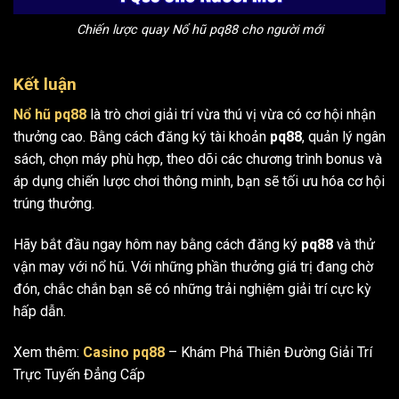
Chiến lược quay Nổ hũ pq88 cho người mới
Kết luận
Nổ hũ pq88
là trò chơi giải trí vừa thú vị vừa có cơ hội nhận
thưởng cao. Bằng cách đăng ký tài khoản
pq88
, quản lý ngân
sách, chọn máy phù hợp, theo dõi các chương trình bonus và
áp dụng chiến lược chơi thông minh, bạn sẽ tối ưu hóa cơ hội
trúng thưởng.
Hãy bắt đầu ngay hôm nay bằng cách đăng ký
pq88
và thử
vận may với nổ hũ. Với những phần thưởng giá trị đang chờ
đón, chắc chắn bạn sẽ có những trải nghiệm giải trí cực kỳ
hấp dẫn.
Xem thêm:
Casino pq88
– Khám Phá Thiên Đường Giải Trí
Trực Tuyến Đẳng Cấp