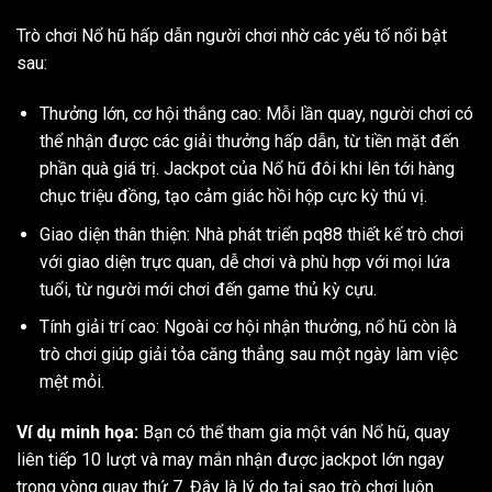
Trò chơi Nổ hũ hấp dẫn người chơi nhờ các yếu tố nổi bật
sau:
Thưởng lớn, cơ hội thắng cao: Mỗi lần quay, người chơi có
thể nhận được các giải thưởng hấp dẫn, từ tiền mặt đến
phần quà giá trị. Jackpot của Nổ hũ đôi khi lên tới hàng
chục triệu đồng, tạo cảm giác hồi hộp cực kỳ thú vị.
Giao diện thân thiện: Nhà phát triển pq88 thiết kế trò chơi
với giao diện trực quan, dễ chơi và phù hợp với mọi lứa
tuổi, từ người mới chơi đến game thủ kỳ cựu.
Tính giải trí cao: Ngoài cơ hội nhận thưởng, nổ hũ
còn là
trò chơi giúp giải tỏa căng thẳng sau một ngày làm việc
mệt mỏi.
Ví dụ minh họa:
Bạn có thể tham gia một ván Nổ hũ, quay
liên tiếp 10 lượt và may mắn nhận được jackpot lớn ngay
trong vòng quay thứ 7. Đây là lý do tại sao trò chơi luôn