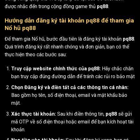
được nhắc đến trong cộng đồng game thủ
pq88
.
Hướng dẫn đăng ký tài khoản pq88 để tham gia
Nổ hũ pq88
Để tham gia Nổ hũ, bước đầu tiên là đăng ký tài khoản
pq88
.
Quá trình đăng ký rất nhanh chóng và đơn giản, bạn có thể
thực hiện theo các bước sau:
Truy cập website chính thức của pq88:
Hãy chắc chắn
bạn truy cập đúng đường dẫn để tránh các rủi ro bảo mật
Chọn Đăng ký và điền tất cả các thông tin cá nhân:
Bao gồm họ tên, số điện thoại, email và mật khẩu bảo
mật.
Xác thực tài khoản:
Sau khi điền thông tin,
pq88
sẽ gửi
mã OTP về số điện thoại hoặc email để bạn kích hoạt tài
khoản.