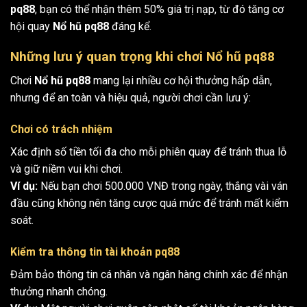
pq88
, bạn có thể nhận thêm 50% giá trị nạp, từ đó tăng cơ
hội quay
Nổ hũ pq88
đáng kể.
Những lưu ý quan trọng khi chơi Nổ hũ pq88
Chơi
Nổ hũ pq88
mang lại nhiều cơ hội thưởng hấp dẫn,
nhưng để an toàn và hiệu quả, người chơi cần lưu ý:
Chơi có trách nhiệm
Xác định số tiền tối đa cho mỗi phiên quay để tránh thua lỗ
và giữ niềm vui khi chơi.
Ví dụ:
Nếu bạn chơi 500.000 VNĐ trong ngày, thắng vài ván
đầu cũng không nên tăng cược quá mức để tránh mất kiểm
soát.
Kiểm tra thông tin tài khoản pq88
Đảm bảo thông tin cá nhân và ngân hàng chính xác để nhận
thưởng nhanh chóng.